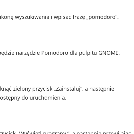
ikonę wyszukiwania i wpisać frazę „pomodoro”.
 będzie narzędzie Pomodoro dla pulpitu GNOME.
knąć zielony przycisk „Zainstaluj”, a następnie
dostępny do uruchomienia.
rzycisk „Wyświetl programy”, a następnie przewijając