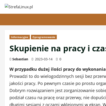
Przejdź
do
treści
Informacyjne
Oprogramowanie
Skupienie na pracy i cz
Sebastian
2023-03-14
0
W przypadku dużej ilości pracy do wykonani
Prowadzi to do wielogodzinnych sesji bez przer
jakości pracy. Po pewnym czasie po prostu orga
Dobrym rozwiązaniem jest zorganizowanie sobie 
podział czasu na pracę oraz przerwy, nie dopuśc
długimi sesjami z oczami wklejonymi w ekran. 