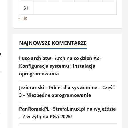
31
« lis
NAJNOWSZE KOMENTARZE
m
i use arch btw
-
Arch na co dzień #2 –
Konfiguracja systemu i instalacja
,
oprogramowania
Jezioranski
-
Tablet dla sys admina – Część
3 – Niezbędne oprogramowanie
PanRomekPL
-
StrefaLinux.pl na wyjeździe
e
– Z wizytą na PGA 2025!