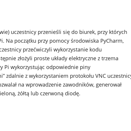
wie) uczestnicy przenieśli się do biurek, przy których
y Pi. Na początku przy pomocy środowiska PyCharm,
zestnicy przećwiczyli wykorzystanie kodu
ępnie złożyli proste układy elektryczne z trzema
y Pi wykorzystując odpowiednie piny
mi” zdalnie z wykorzystaniem protokołu VNC uczestnic
 pozwalał na wprowadzenie zawodników, generował
zieloną, żółtą lub czerwoną diodę.