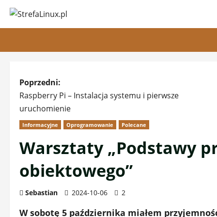
Przejdź
do
treści
Z
Poprzedni:
Raspberry Pi – Instalacja systemu i pierwsze
o
uruchomienie
b
Informacyjne
Oprogramowanie
Polecane
a
Warsztaty „Podstawy 
c
obiektowego”
z
Sebastian
2024-10-06
2
w
W sobotę 5 października miałem przyjemność