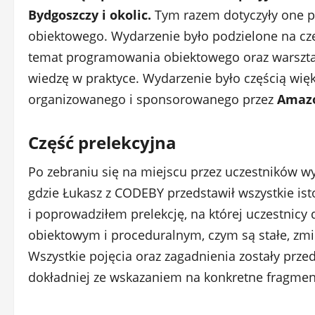
p
Bydgoszczy i okolic.
Tym razem dotyczyły one 
obiektowego. Wydarzenie było podzielone na cz
i
temat programowania obiektowego oraz warsztat
s
wiedzę w praktyce. Wydarzenie było częścią więk
y
organizowanego i sponsorowanego przez
Amaz
Część prelekcyjna
Po zebraniu się na miejscu przez uczestników wyd
gdzie Łukasz z CODEBY przedstawił wszystkie ist
i poprowadziłem prelekcję, na której uczestnicy
obiektowym i proceduralnym, czym są stałe, zmie
Wszystkie pojęcia oraz zagadnienia zostały prz
dokładniej ze wskazaniem na konkretne fragmen