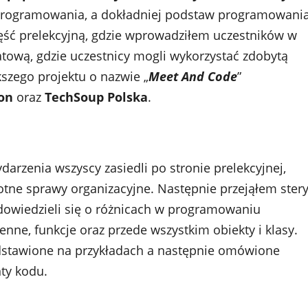
programowania, a dokładniej podstaw programowani
ęść prelekcyjną, gdzie wprowadziłem uczestników w
ową, gdzie uczestnicy mogli wykorzystać zdobytą
szego projektu o nazwie „
Meet And Code
”
on
oraz
TechSoup Polska
.
arzenia wszyscy zasiedli po stronie prelekcyjnej,
otne sprawy organizacyjne. Następnie przejąłem ster
 dowiedzieli się o różnicach w programowaniu
nne, funkcje oraz przede wszystkim obiekty i klasy.
edstawione na przykładach a następnie omówione
ty kodu.