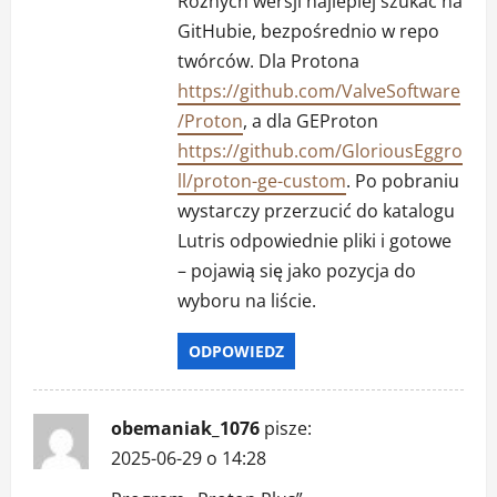
Różnych wersji najlepiej szukać na
GitHubie, bezpośrednio w repo
twórców. Dla Protona
https://github.com/ValveSoftware
/Proton
, a dla GEProton
https://github.com/GloriousEggro
ll/proton-ge-custom
. Po pobraniu
wystarczy przerzucić do katalogu
Lutris odpowiednie pliki i gotowe
– pojawią się jako pozycja do
wyboru na liście.
ODPOWIEDZ
obemaniak_1076
pisze:
2025-06-29 o 14:28