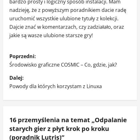
bardzo prosty i logiczny sposób instalacji. Mam
nadzieję, że z powyższym poradnikiem dacie radę
uruchomić wszystkie ulubione tytuły z kolekcji.
Dajcie znać w komentarzach, czy zadziałało, oraz
jakie są wasze ulubione starsze gry!
Z
Poprzedni:
o
Środowisko graficzne COSMIC – Co, gdzie, jak?
b
Dalej:
Powody dla których korzystam z Linuxa
a
c
z
16 przemyślenia na temat „
Odpalanie
starych gier z płyt krok po kroku
w
(poradnik Lutris)
”