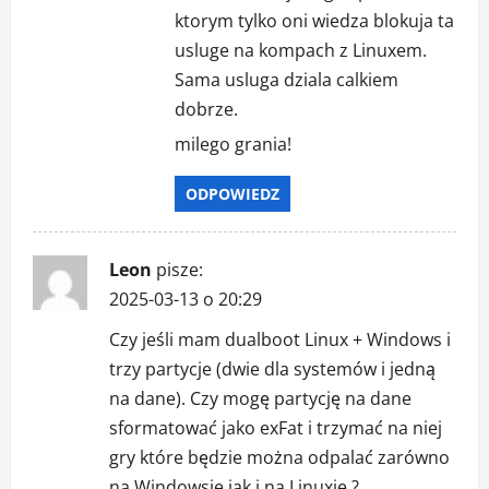
ktorym tylko oni wiedza blokuja ta
usluge na kompach z Linuxem.
Sama usluga dziala calkiem
dobrze.
milego grania!
ODPOWIEDZ
Leon
pisze:
2025-03-13 o 20:29
Czy jeśli mam dualboot Linux + Windows i
trzy partycje (dwie dla systemów i jedną
na dane). Czy mogę partycję na dane
sformatować jako exFat i trzymać na niej
gry które będzie można odpalać zarówno
na Windowsie jak i na Linuxie ?