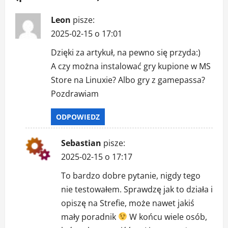
p
Leon
pisze:
i
2025-02-15 o 17:01
s
Dzięki za artykuł, na pewno się przyda:)
A czy można instalować gry kupione w MS
y
Store na Linuxie? Albo gry z gamepassa?
Pozdrawiam
ODPOWIEDZ
Sebastian
pisze:
2025-02-15 o 17:17
To bardzo dobre pytanie, nigdy tego
nie testowałem. Sprawdzę jak to działa i
opiszę na Strefie, może nawet jakiś
mały poradnik
W końcu wiele osób,