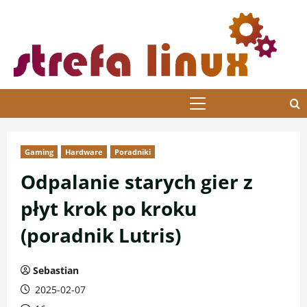
Przejdź
do
treści
Menu
główne
Gaming
Hardware
Poradniki
Odpalanie starych gier z
płyt krok po kroku
(poradnik Lutris)
Sebastian
2025-02-07