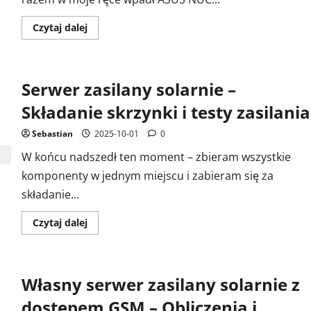
Dowiedz
Czytaj dalej
się
więcej
o
MiniPC
ASUS
Serwer zasilany solarnie –
NUC
14
MNK
Składanie skrzynki i testy zasilania
2B
–
Jak
Sebastian
2025-10-01
0
działa
z
W końcu nadszedł ten moment – zbieram wszystkie
systemem
Linux?
komponenty w jednym miejscu i zabieram się za
składanie...
Dowiedz
Czytaj dalej
się
więcej
o
Serwer
zasilany
Własny serwer zasilany solarnie z
solarnie
–
Składanie
dostępem GSM – Obliczenia i
skrzynki