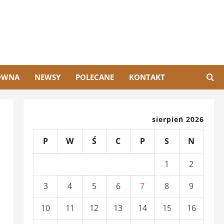
ÓWNA
NEWSY
POLECANE
KONTAKT
sierpień 2026
P
W
Ś
C
P
S
N
1
2
3
4
5
6
7
8
9
10
11
12
13
14
15
16