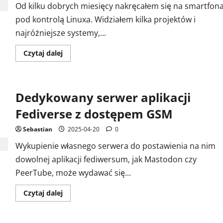
Od kilku dobrych miesięcy nakręcałem się na smartfon
pod kontrolą Linuxa. Widziałem kilka projektów i
najróżniejsze systemy,...
Dowiedz
Czytaj dalej
się
więcej
o
Linux
w
Dedykowany serwer aplikacji
kieszeni
–
Smartfon
Fediverse z dostępem GSM
z
Ubuntu
Touch
Sebastian
2025-04-20
0
(nieudany
test)
Wykupienie własnego serwera do postawienia na nim
dowolnej aplikacji fediwersum, jak Mastodon czy
PeerTube, może wydawać się...
Dowiedz
Czytaj dalej
się
więcej
o
Dedykowany