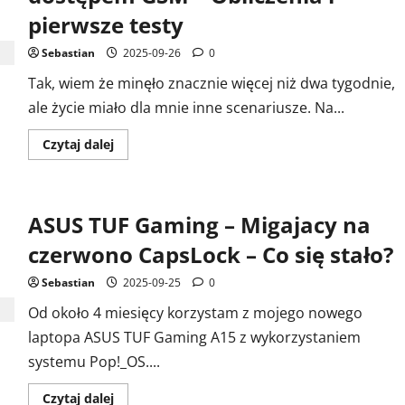
i
pierwsze testy
testy
zasilania
Sebastian
2025-09-26
0
Tak, wiem że minęło znacznie więcej niż dwa tygodnie,
ale życie miało dla mnie inne scenariusze. Na...
Dowiedz
Czytaj dalej
się
więcej
o
Własny
serwer
ASUS TUF Gaming – Migajacy na
zasilany
solarnie
z
czerwono CapsLock – Co się stało?
dostępem
GSM
–
Sebastian
2025-09-25
0
Obliczenia
i
Od około 4 miesięcy korzystam z mojego nowego
pierwsze
testy
laptopa ASUS TUF Gaming A15 z wykorzystaniem
systemu Pop!_OS....
Dowiedz
Czytaj dalej