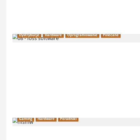
Dystrybucje
Hardware
Oprogramowanie
Polecane
Gaming
Hardware
Poradniki