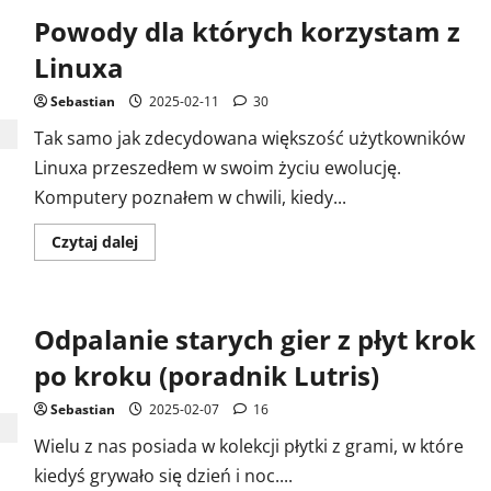
serwer
Powody dla których korzystam z
aplikacji
Fediverse
z
Linuxa
dostępem
GSM
Sebastian
2025-02-11
30
Tak samo jak zdecydowana większość użytkowników
Linuxa przeszedłem w swoim życiu ewolucję.
Komputery poznałem w chwili, kiedy...
Dowiedz
Czytaj dalej
się
więcej
o
Powody
dla
Odpalanie starych gier z płyt krok
których
korzystam
z
po kroku (poradnik Lutris)
Linuxa
Sebastian
2025-02-07
16
Wielu z nas posiada w kolekcji płytki z grami, w które
kiedyś grywało się dzień i noc....