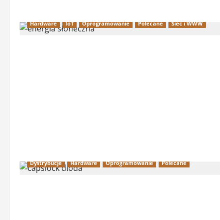
Hardware
IoT
Oprogramowanie
Polecane
Sieć i WWW
Dystrybucje
Hardware
Oprogramowanie
Polecane