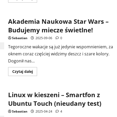
się
więcej
o
ASUS
TUF
Akademia Naukowa Star Wars –
Gaming
–
Migajacy
Budujemy miecze świetlne!
na
czerwono
CapsLock
Sebastian
2025-09-06
0
–
Co
Tegoroczne wakacje są już jedynie wspomnieniem, za
się
stało?
oknem coraz częściej widzimy deszcz i szare kolory.
Dogonił nas...
Dowiedz
Czytaj dalej
się
więcej
o
Akademia
Naukowa
Linux w kieszeni – Smartfon z
Star
Wars
–
Ubuntu Touch (nieudany test)
Budujemy
miecze
świetlne!
Sebastian
2025-04-24
4