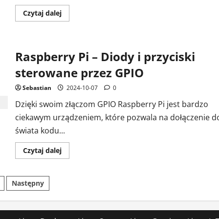
Dowiedz
Czytaj dalej
się
więcej
o
Odpalanie
starych
Raspberry Pi – Diody i przyciski
gier
z
płyt
sterowane przez GPIO
krok
po
kroku
Sebastian
2024-10-07
0
(poradnik
Lutris)
Dzięki swoim złączom GPIO Raspberry Pi jest bardzo
ciekawym urządzeniem, które pozwala na dołączenie d
świata kodu...
Dowiedz
Czytaj dalej
się
więcej
o
Raspberry
onicowanie
Następny
Pi
–
Diody
isów
i
przyciski
sterowane