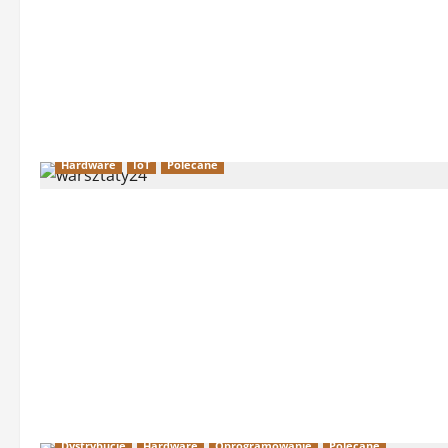
Hardware
IoT
Polecane
Dystrybucje
Hardware
Oprogramowanie
Polecane