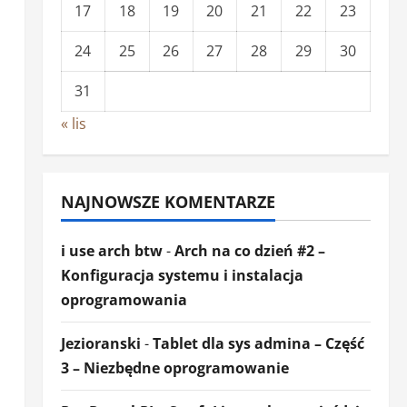
17
18
19
20
21
22
23
24
25
26
27
28
29
30
31
« lis
NAJNOWSZE KOMENTARZE
i use arch btw
-
Arch na co dzień #2 –
Konfiguracja systemu i instalacja
oprogramowania
Jezioranski
-
Tablet dla sys admina – Część
3 – Niezbędne oprogramowanie