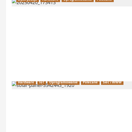
Hardware
IoT
Oprogramowanie
Polecane
Sieć i WWW