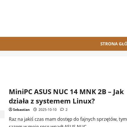
STRONA GŁ
MiniPC ASUS NUC 14 MNK 2B – Jak
działa z systemem Linux?
Sebastian
2025-10-10
2
Raz na jakiś czas mam dostęp do fajnych sprzętów, tym
razem w moje ręce wpadł ASUS NUC...