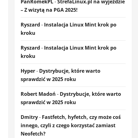
PanRomekPL
-
StrefaLinux.pl na wyjeździe
– Z wizytą na PGA 2025!
Ryszard
-
Instalacja Linux Mint krok po
kroku
Ryszard
-
Instalacja Linux Mint krok po
kroku
Hyper
-
Dystrybucje, które warto
sprawdzić w 2025 roku
Robert Madoń
-
Dystrybucje, które warto
sprawdzić w 2025 roku
Dmitry
-
Fastfetch, hyfetch, czy może coś
innego, czyli z czego korzystać zamiast
Neofetch?