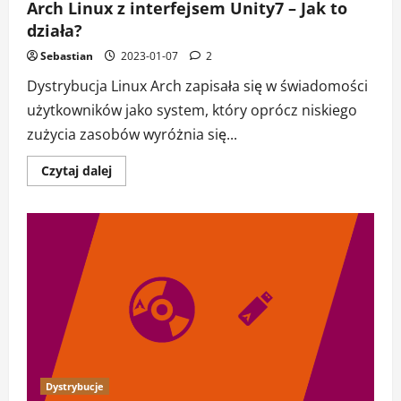
Arch Linux z interfejsem Unity7 – Jak to
działa?
Sebastian
2023-01-07
2
Dystrybucja Linux Arch zapisała się w świadomości
użytkowników jako system, który oprócz niskiego
zużycia zasobów wyróżnia się...
Dowiedz
Czytaj dalej
się
więcej
o
Arch
Linux
z
interfejsem
Unity7
–
Jak
to
działa?
Dystrybucje