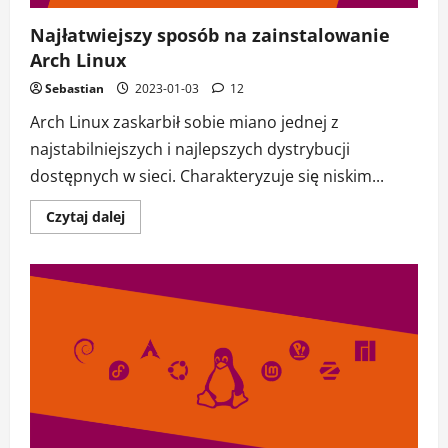
Najłatwiejszy sposób na zainstalowanie
Arch Linux
Sebastian
2023-01-03
12
Arch Linux zaskarbił sobie miano jednej z
najstabilniejszych i najlepszych dystrybucji
dostępnych w sieci. Charakteryzuje się niskim...
Dowiedz
Czytaj dalej
się
więcej
o
Najłatwiejszy
sposób
na
zainstalowanie
Arch
Linux