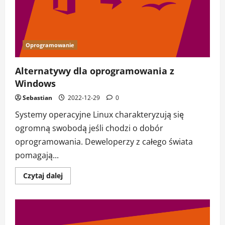
Dual
Boot
Oprogramowanie
Alternatywy dla oprogramowania z
Windows
Sebastian
2022-12-29
0
Systemy operacyjne Linux charakteryzują się
ogromną swobodą jeśli chodzi o dobór
oprogramowania. Deweloperzy z całego świata
pomagają...
Dowiedz
Czytaj dalej
się
więcej
o
Alternatywy
dla
oprogramowania
z