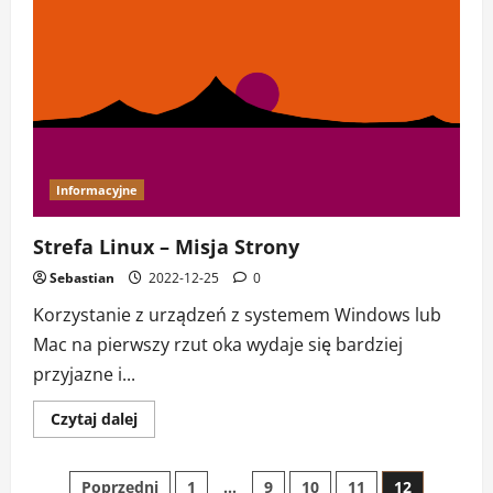
jest
Linux?
Informacyjne
Strefa Linux – Misja Strony
Sebastian
2022-12-25
0
Korzystanie z urządzeń z systemem Windows lub
Mac na pierwszy rzut oka wydaje się bardziej
przyjazne i...
Dowiedz
Czytaj dalej
się
więcej
o
Strefa
Stronicowanie
Poprzedni
1
…
9
10
11
12