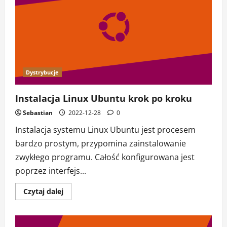
Windows
Dystrybucje
Instalacja Linux Ubuntu krok po kroku
Sebastian
2022-12-28
0
Instalacja systemu Linux Ubuntu jest procesem
bardzo prostym, przypomina zainstalowanie
zwykłego programu. Całość konfigurowana jest
poprzez interfejs...
Dowiedz
Czytaj dalej
się
więcej
o
Instalacja
Linux