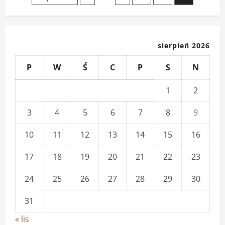
Linux
–
Misja
wpisów
Strony
sierpień 2026
P
W
Ś
C
P
S
N
1
2
3
4
5
6
7
8
9
10
11
12
13
14
15
16
17
18
19
20
21
22
23
24
25
26
27
28
29
30
31
« lis