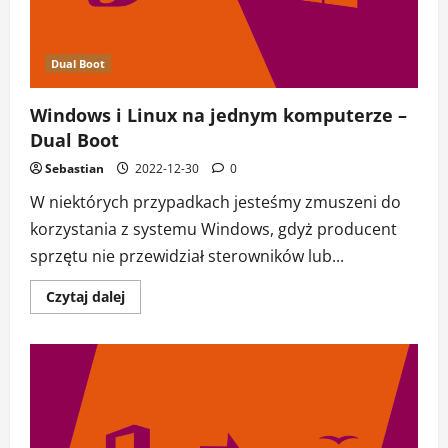
Dual Boot
Windows i Linux na jednym komputerze –
Dual Boot
Sebastian
2022-12-30
0
W niektórych przypadkach jesteśmy zmuszeni do
korzystania z systemu Windows, gdyż producent
sprzętu nie przewidział sterowników lub...
Dowiedz
Czytaj dalej
się
więcej
o
Windows
i
Linux
na
jednym
komputerze
–