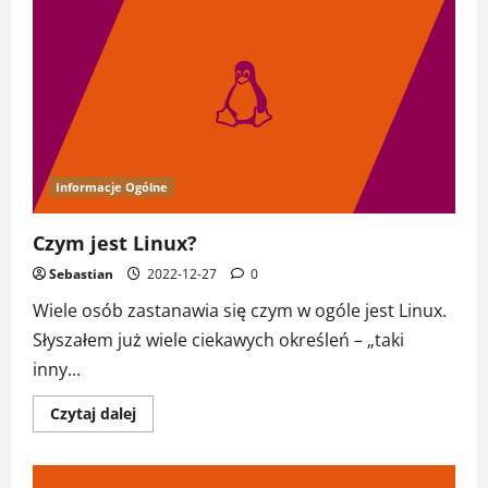
Ubuntu
krok
po
kroku
Informacje Ogólne
Czym jest Linux?
Sebastian
2022-12-27
0
Wiele osób zastanawia się czym w ogóle jest Linux.
Słyszałem już wiele ciekawych określeń – „taki
inny...
Dowiedz
Czytaj dalej
się
więcej
o
Czym