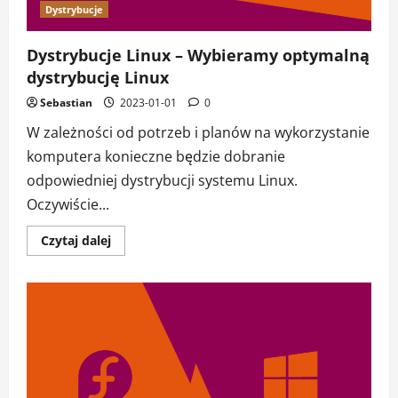
Dystrybucje
Dystrybucje Linux – Wybieramy optymalną
dystrybucję Linux
Sebastian
2023-01-01
0
W zależności od potrzeb i planów na wykorzystanie
komputera konieczne będzie dobranie
odpowiedniej dystrybucji systemu Linux.
Oczywiście...
Dowiedz
Czytaj dalej
się
więcej
o
Dystrybucje
Linux
–
Wybieramy
optymalną
dystrybucję
Linux